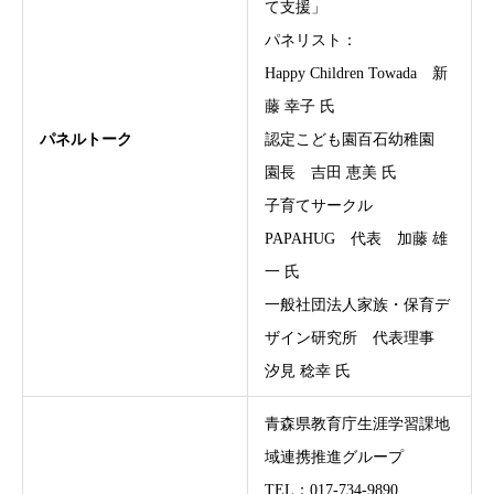
て支援」
パネリスト：
Happy Children Towada 新
藤 幸子 氏
パネルトーク
認定こども園百石幼稚園
園長 吉田 恵美 氏
子育てサークル
PAPAHUG 代表 加藤 雄
一 氏
一般社団法人家族・保育デ
ザイン研究所 代表理事
汐見 稔幸 氏
青森県教育庁生涯学習課地
域連携推進グループ
TEL：017-734-9890